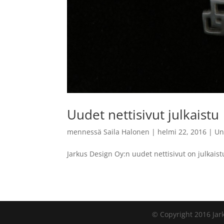
Uudet nettisivut julkaistu
mennessä
Saila Halonen
|
helmi 22, 2016
|
Un
Jarkus Design Oy:n uudet nettisivut on julkaist
© Copyright 2016 Jark