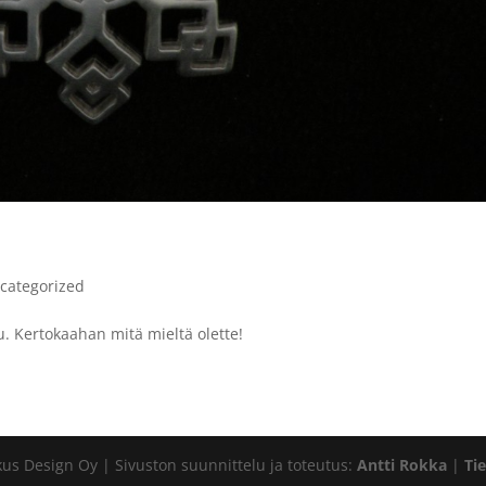
categorized
u. Kertokaahan mitä mieltä olette!
us Design Oy | Sivuston suunnittelu ja toteutus:
Antti Rokka
|
Ti