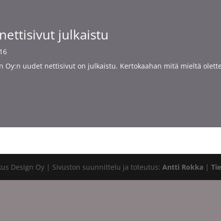
ettisivut julkaistu
016
n Oy:n uudet nettisivut on julkaistu. Kertokaahan mitä mieltä olette
us Design Oy | Sivuston suunnittelu ja toteutus:
Antti Rokka
|
Ti