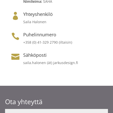
Nimileima:
SAHA
Yhteyshenkilö

Saila Halonen
Puhelinnumero

+358 (0) 41-329 2790 (iltaisin)
Sähköposti

saila.halonen (ät) jarkusdesign.fi
Ota yhteyttä