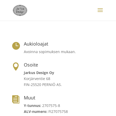
Aukioloajat

Avoinna sopimuksen mukaan.
Osoite

Jarkus Design Oy
Korjärventie 68
FIN-25520 PERNIÖ AS.
Muut

Y-tunnus:
2707575-8
ALV-numero:
FI27075758